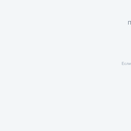
П
Если 