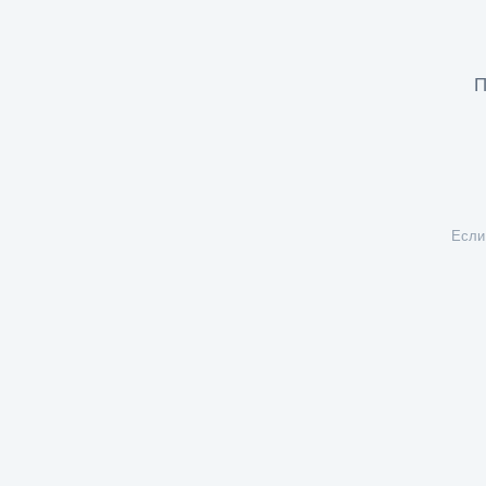
П
Если 