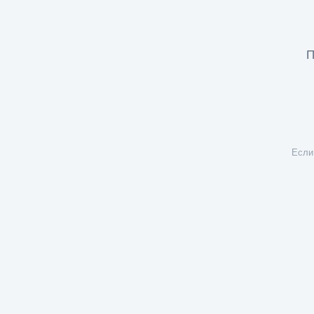
П
Если 