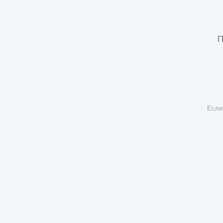
П
Если 