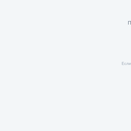
П
Если 