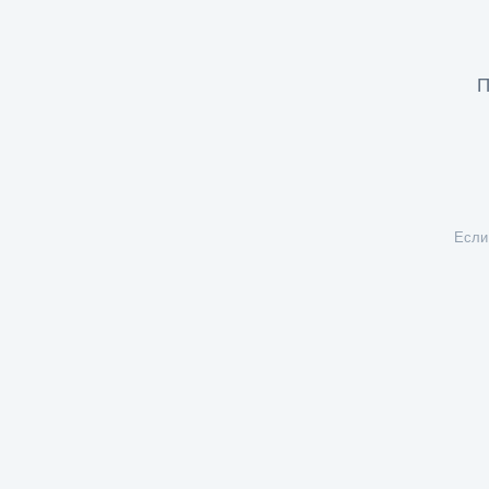
П
Если 