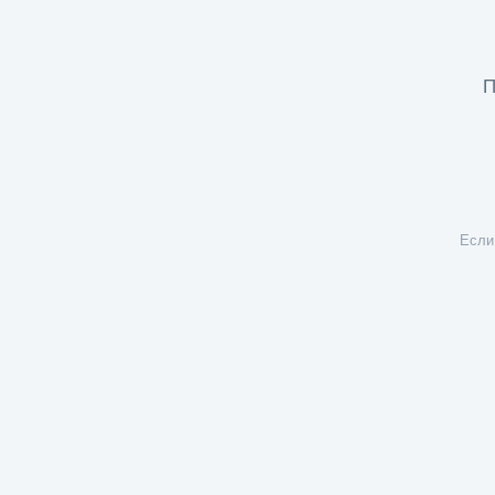
П
Если 