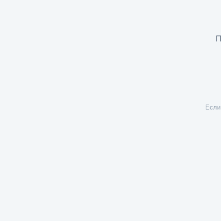
П
Если 