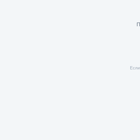
П
Если 