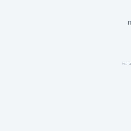
П
Если 