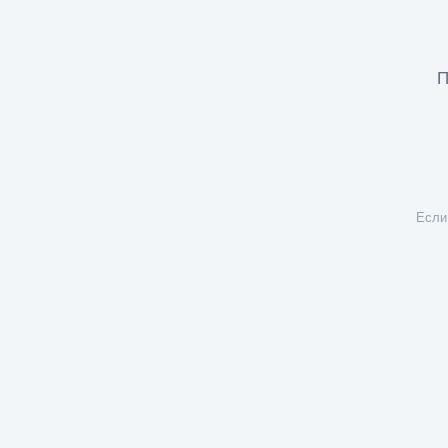
П
Если 