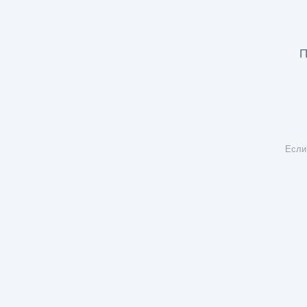
П
Если 