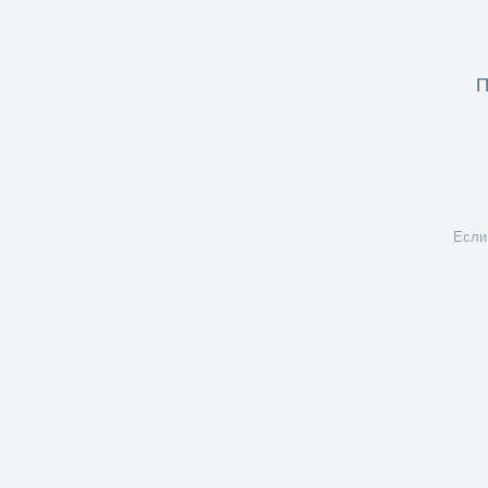
П
Если 