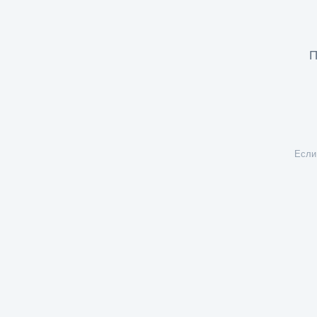
П
Если 